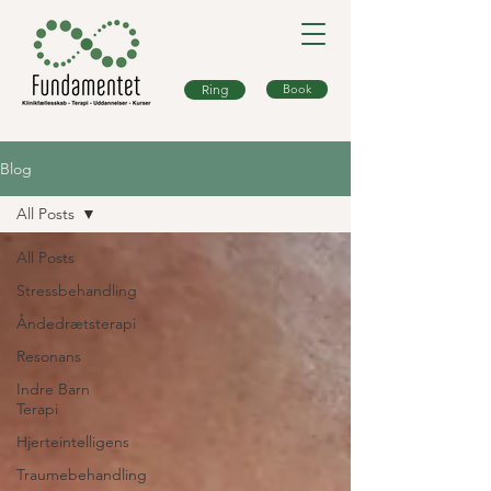
Ring
Book
Blog
All Posts
All Posts
Stressbehandling
Åndedrætsterapi
Resonans
Indre Barn
Terapi
Hjerteintelligens
Traumebehandling