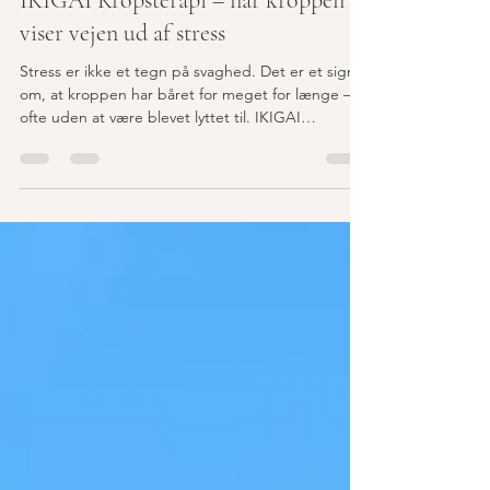
IKIGAI Kropsterapi – når kroppen
viser vejen ud af stress
Stress er ikke et tegn på svaghed. Det er et signal
om, at kroppen har båret for meget for længe –
ofte uden at være blevet lyttet til. IKIGAI
Kropsterapi handler netop om at lytte igen. Til
kroppen. Til åndedrættet. Til det liv, der stadig er
der – under stressen. Når kroppen får plads,
følger klarheden ofte helt af sig selv.