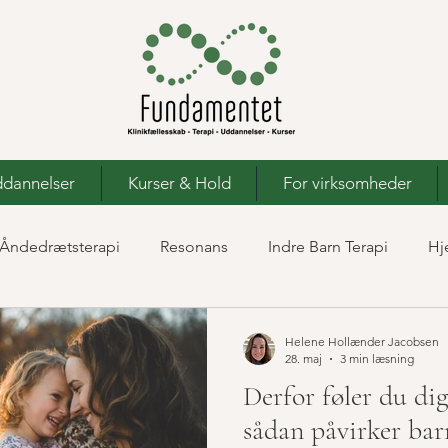
dannelser
Kurser & Hold
For virksomheder
Åndedrætsterapi
Resonans
Indre Barn Terapi
Hj
Terapi
Helene Hollænder Jacobsen
28. maj
3 min læsning
Derfor føler du di
sådan påvirker ba