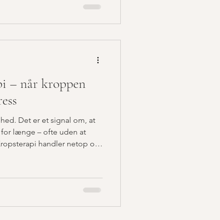
rigtig kommer ud af denne
i – når kroppen
ress
ghed. Det er et signal om, at
for længe – ofte uden at
I Kropsterapi handler netop om
 åndedrættet. Til det liv, der
n. Når kroppen får plads,
sig selv.