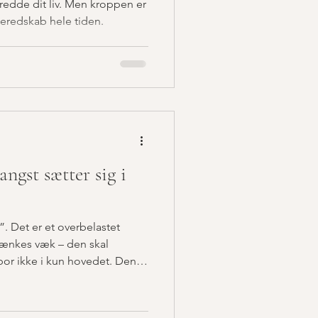
t redde dit liv. Men kroppen er
mberedskab hele tiden.
angst sætter sig i
. Det er et overbelastet
tænkes væk – den skal
bor ikke i kun hovedet. Den
 sympatiske nervesystem. Det
 flugt eller frys. Problemet er,