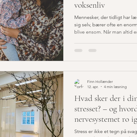
voksenliv
Mennesker, der tidligt har l
sig selv, bærer ofte en enor
blive ensom. Når man altid er den, der holder sammen på
det hele, mister man måske k
har brug for at blive holdt. Det betyder ikke, at der er
noget galt med dig. Det betyd
lærte, at det var nødvendigt 
strategier behøver ikke vær
Finn Hollænder
12. apr.
4 min læsning
Hvad sker der i di
stresset? – og hvor
nervesystemet ro i
Stress er ikke et tegn på sva