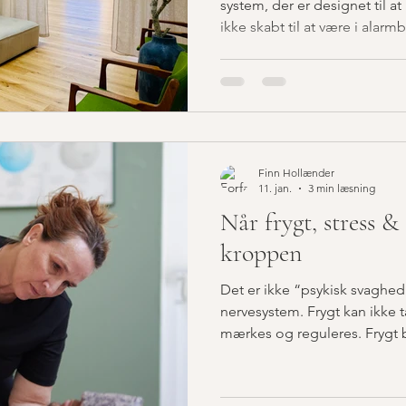
system, der er designet til a
ikke skabt til at være i alar
Finn Hollænder
11. jan.
3 min læsning
Når frygt, stress & 
kroppen
Det er ikke “psykisk svaghed”
nervesystem. Frygt kan ikke 
mærkes og reguleres. Frygt 
bor også i kroppen. Når kroppen oplever verden som
uforudsigelig, aktiveres det
er her, vi bliver klar til kamp,