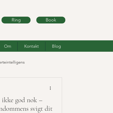
Ring
Book
Om
Kontakt
Blog
erteintelligens
g ikke god nok –
rndommens svigt dit