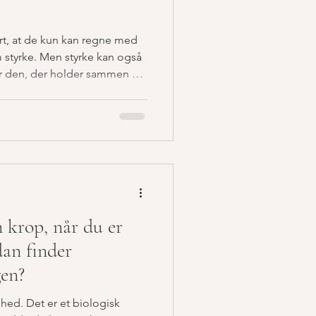
ært, at de kun kan regne med
m styrke. Men styrke kan også
ontakten til, at man også selv
er ofte bare, at du tidligt
at klare sig alene. Men gamle
e livsdomme.
n krop, når du er
dan finder
gen?
ghed. Det er et biologisk