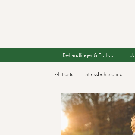
Behandlinger & Forløb
Ud
All Posts
Stressbehandling
Traumebehandling
IKIGAI 