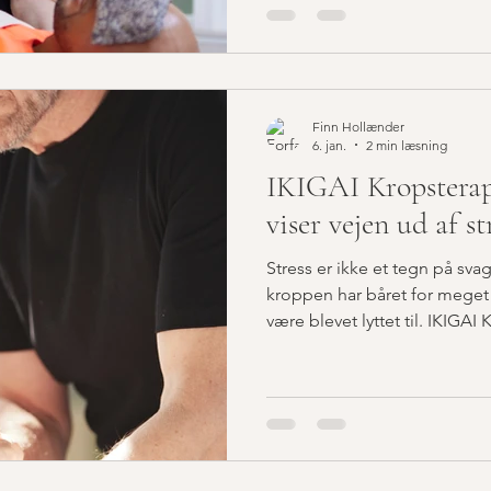
at mange mennesker aldrig 
tilstand igen.
Finn Hollænder
6. jan.
2 min læsning
IKIGAI Kropsterap
viser vejen ud af st
Stress er ikke et tegn på sva
kroppen har båret for meget 
være blevet lyttet til. IKIGA
at lytte igen. Til kroppen. Til
stadig er der – under stresse
følger klarheden ofte helt af 