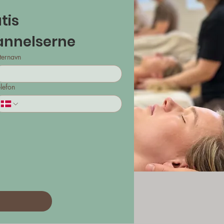
is 
introkursus om uddannelserne 
ternavn
lefon
d