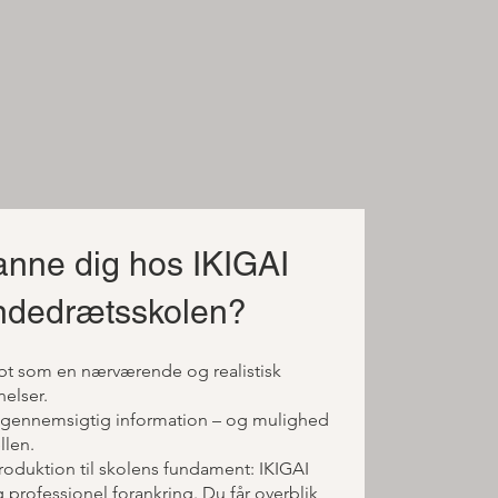
anne dig hos IKIGAI
ndedrætsskolen?
kabt som en nærværende og realistisk
nelser.
g gennemsigtig information – og mulighed
llen.
oduktion til skolens fundament: IKIGAI
professionel forankring. Du får overblik