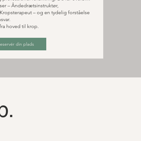
ser – Åndedrætsinstruktør,
ropsterapeut – og en tydelig forståelse
svar.
ra hoved til krop.
eservér din plads
p.