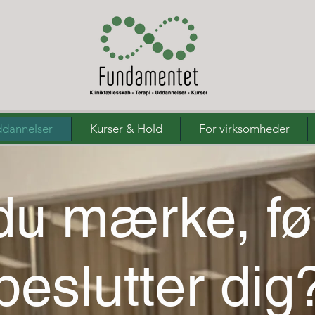
dannelser
Kurser & Hold
For virksomheder
 du mærke, fø
beslutter dig