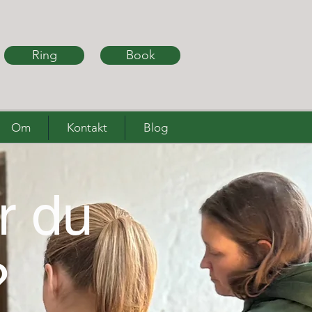
Ring
Book
Om
Kontakt
Blog
r du
?