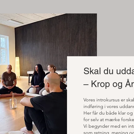
Skal du udd
– Krop og Å
​Vores introkursus er s
indføring i vores uddan
Her får du både klar o
for selv at mærke forske
Vi begynder med en intr
som retning, mening og 