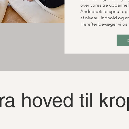
over vores tre uddannel
Åndedrætsterapeut og K
af niveau, indhold og an
Herefter bevæger vi os f
R
ra hoved til kro