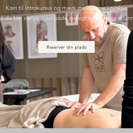
Kom til introkursus og mærk metoderne i praksis
så du kan vælge med både indsigt og kropslig erfari
Reservér din plads