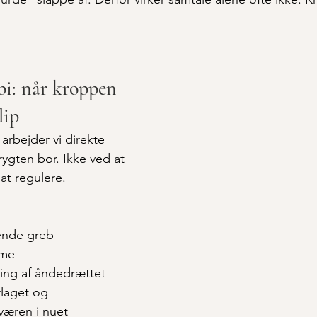
i: når kroppen 
lip
arbejder vi direkte 
ygten bor. Ikke ved at 
at regulere.
ende greb
tme
ing af åndedrættet
rlaget og 
væren i nuet