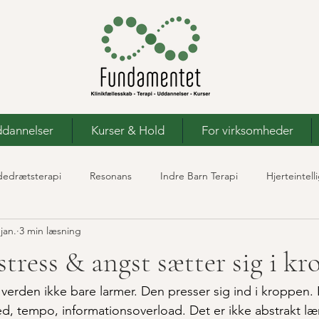
dannelser
Kurser & Hold
For virksomheder
edrætsterapi
Resonans
Indre Barn Terapi
Hjerteintell
 jan.
3 min læsning
stress & angst sætter sig i k
or verden ikke bare larmer. Den presser sig ind i kroppen. K
, tempo, informationsoverload. Det er ikke abstrakt læ