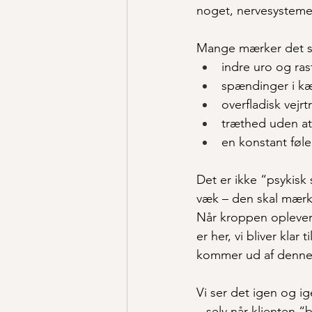
noget, nervesystemet
Mange mærker det 
indre uro og ra
spændinger i k
overfladisk vejr
træthed uden at
en konstant føle
Det er ikke “psykisk
væk – den skal mærke
Når kroppen oplever 
er her, vi bliver klar
kommer ud af denne 
Vi ser det igen og i
– selv når klienten “