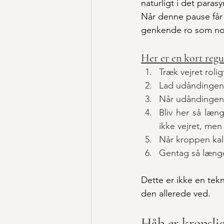
naturligt i det paras
Når denne pause får 
genkende ro som nog
Her er en kort regu
Træk vejret rol
Lad udåndingen 
Når udåndingen 
Bliv her så læng
ikke vejret, men
Når kroppen kal
Gentag så længe
Dette er ikke en tekn
den allerede ved.
Håb er kropslig