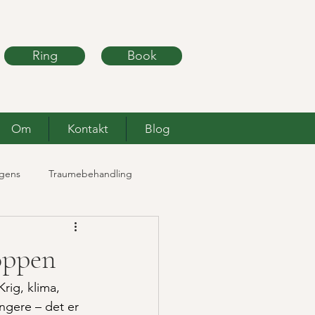
Ring
Book
Om
Kontakt
Blog
igens
Traumebehandling
roppen
rig, klima, 
ngere – det er 