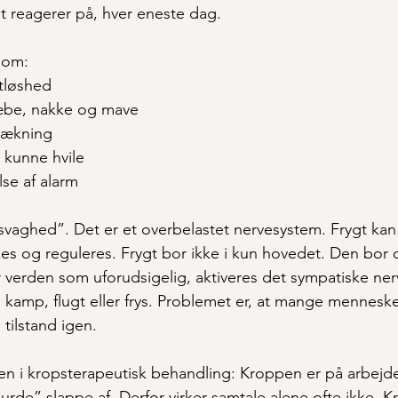
 reagerer på, hver eneste dag.
som:
stløshed
æbe, nakke og mave
trækning
 kunne hvile
lse af alarm
 svaghed”. Det er et overbelastet nervesystem. Frygt kan
s og reguleres. Frygt bor ikke i kun hovedet. Den bor 
verden som uforudsigelig, aktiveres det sympatiske ner
 til kamp, flugt eller frys. Problemet er, at mange menneske
tilstand igen.
gen i kropsterapeutisk behandling: Kroppen er på arbejd
burde” slappe af. Derfor virker samtale alene ofte ikke. K