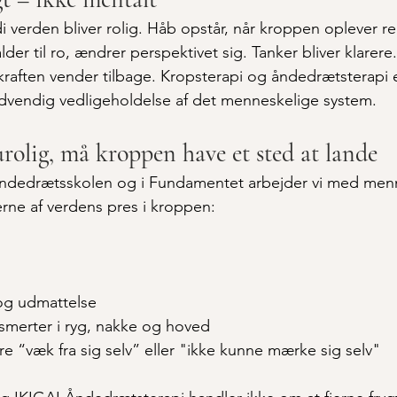
i verden bliver rolig. Håb opstår, når kroppen oplever re
der til ro, ændrer perspektivet sig. Tanker bliver klarere
aften vender tilbage. Kropsterapi og åndedrætsterapi er
ødvendig vedligeholdelse af det menneskelige system.
rolig, må kroppen have et sted at lande
Åndedrætsskolen og i Fundamentet arbejder vi med menn
ne af verdens pres i kroppen:
og udmattelse
merter i ryg, nakke og hoved
ære “væk fra sig selv” eller "ikke kunne mærke sig selv"