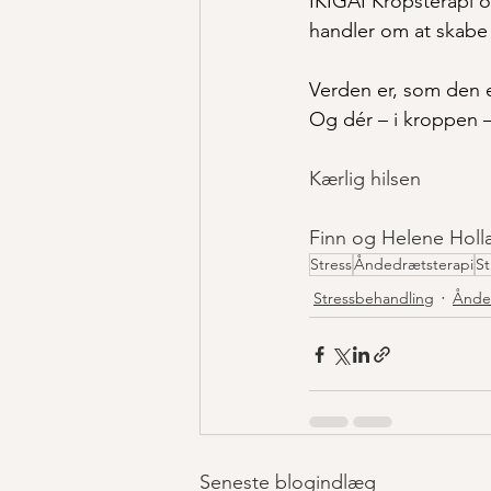
IKIGAI Kropsterapi o
handler om at skabe r
Verden er, som den e
Og dér – i kroppen 
Kærlig hilsen
Finn og Helene Hol
Stress
Åndedrætsterapi
St
Stressbehandling
Ånde
Seneste blogindlæg