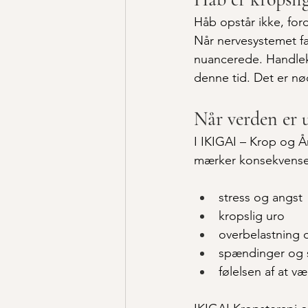
Håb opstår ikke, ford
Når nervesystemet fal
nuancerede. Handlekr
denne tid. Det er n
Når verden er u
I IKIGAI – Krop og 
mærker konsekvenser
stress og angst
kropslig uro
overbelastning 
spændinger og s
følelsen af at v