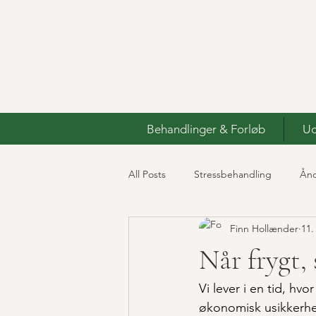
Behandlinger & Forløb
Ud
All Posts
Stressbehandling
Ånd
Finn Hollænder
11.
IKIGAI Terapi
Når frygt, 
Vi lever i en tid, hv
økonomisk usikkerhed