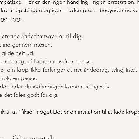
ympatiske. Her er der ingen handling. Ingen præstation. 
lov at opstå igen og igen – uden pres – begynder nerve
et trygt.
lerende åndedrætsøvelse til dig:
igt ind gennem næsen.
glide helt ud.
er færdig, så lad der opstå en pause.
e, din krop ikke forlanger et nyt åndedrag, tving intet
 hold en pause.
der, lader du indåndingen komme af sig selv.
 det føles godt for dig
.
ik til at “fikse” noget.Det er en invitation til at lade kro
t – ikke mentalt