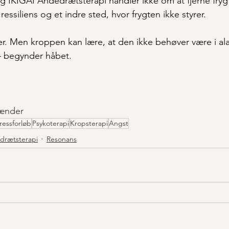
g IKIGAI Åndedrætsterapi handler ikke om at fjerne fryg
essiliens og et indre sted, hvor frygten ikke styrer.
r. Men kroppen kan lære, at den ikke behøver være i ala
– begynder håbet.
lænder
ressforløb
Psykoterapi
Kropsterapi
Angst
drætsterapi
Resonans