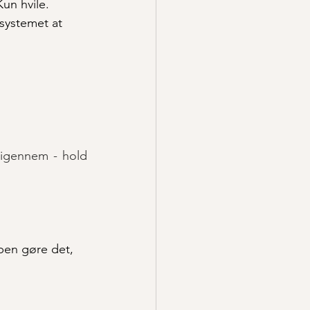
Kun hvile.
systemet at 
 igennem - hold 
ppen gøre det, 