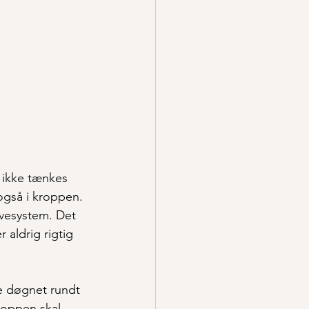
 ikke tænkes 
også i kroppen.
vesystem. Det 
r aldrig rigtig 
e døgnet rundt 
roppen skal 