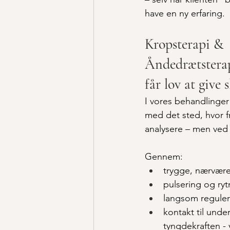
have en ny erfaring.
Kropsterapi & 
Åndedrætsterap
får lov at give s
I vores behandlinger 
med det sted, hvor fr
analysere – men ved 
Gennem:
trygge, nærvær
pulsering og ry
langsom reguler
kontakt til unde
tyngdekraften - 